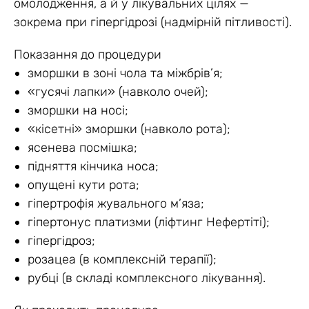
омолодження, а й у лікувальних цілях —
зокрема при гіпергідрозі (надмірній пітливості).
Показання до процедури
зморшки в зоні чола та міжбрів’я;
«гусячі лапки» (навколо очей);
зморшки на носі;
«кісетні» зморшки (навколо рота);
ясенева посмішка;
підняття кінчика носа;
опущені кути рота;
гіпертрофія жувального м’яза;
гіпертонус платизми (ліфтинг Нефертіті);
гіпергідроз;
розацеа (в комплексній терапії);
рубці (в складі комплексного лікування).