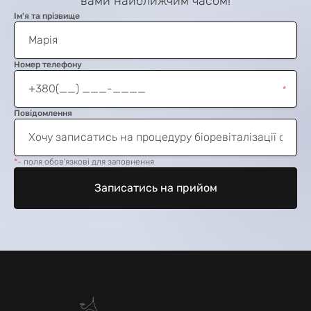
вами найближчим часом!
Ім
'
я та прізвище
Номер телефону
*
Повідомлення
*
- поля обов'язкові для заповнення
Записатись на прийом