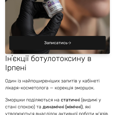
Записатись
Інʼєкції ботулотоксину в
Ірпені
Один із найпоширеніших запитів у кабінеті
лікаря-косметолога — корекція зморшок.
Зморшки поділяються на
статичні
(видимі у
стані спокою) та
динамічні (мімічні)
, які
утворюються внаслідок активної роботи м’язів.